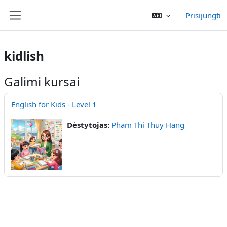
Pereiti į pagrindinį turinį
Prisijungti
Šoninis skydelis
kidlish
Galimi kursai
English for Kids - Level 1
Dėstytojas:
Pham Thi Thuy Hang