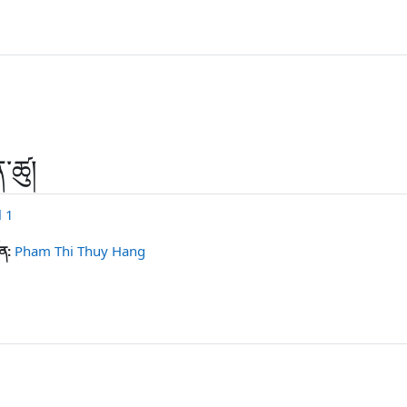
་ཚུ།
l 1
ོན:
Pham Thi Thuy Hang