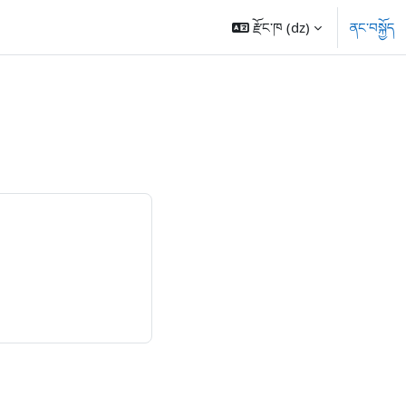
རྫོང་ཁ ‎(dz)‎
ནང་བསྐྱོད