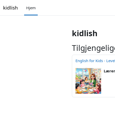
Gå til hovedinnhold
kidlish
Hjem
kidlish
Tilgjengelig
English for Kids - Leve
Lære