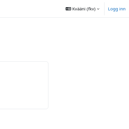
Kvääni ‎(fkv)‎
Logg inn